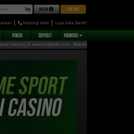
MASUK
DAFTAR
arikan
Hubungi Kami
Lupa Kata Sandi?
POKER
DEPOSIT
PROMOSI
 Datang Di www.mejahoki.com.. Website Di Mana Anda Akan Merasakan P