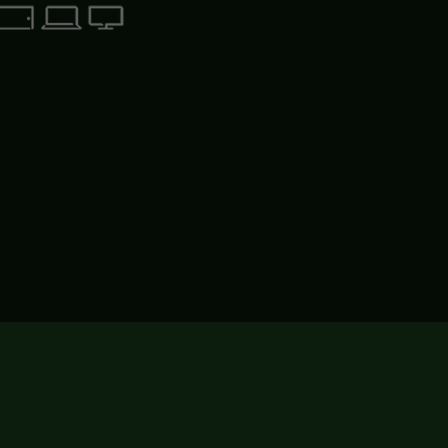
PTA DILINDUNGI