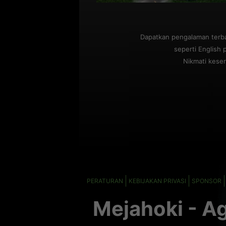
Dapatkan pengalaman terbai
seperti English 
Nikmati kese
PERATURAN
KEBIJAKAN PRIVASI
SPONSOR
Mejahoki - A