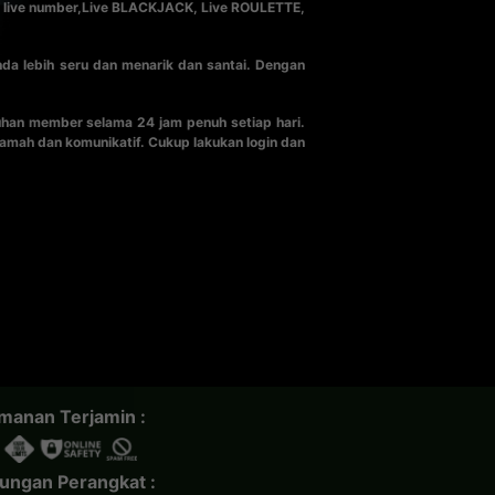
IDN live number,Live BLACKJACK, Live ROULETTE,
nda lebih seru dan menarik dan santai. Dengan
uhan member selama 24 jam penuh setiap hari.
mah dan komunikatif. Cukup lakukan login dan
manan Terjamin :
ungan Perangkat :