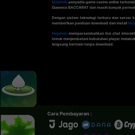
Mejahoki
penyedia game casino online terkenal
Queenco BACCARAT dan masih banyak permai
Dengan sistem teknologi terbaru dan server k
memberikan panduan download dan install
Mej
Mejahoki
mempersembahkan live chat interakt
Untuk menjembatani kebutuhan player melakuk
langsung bermain tanpa download.
Cara Pembayaran :